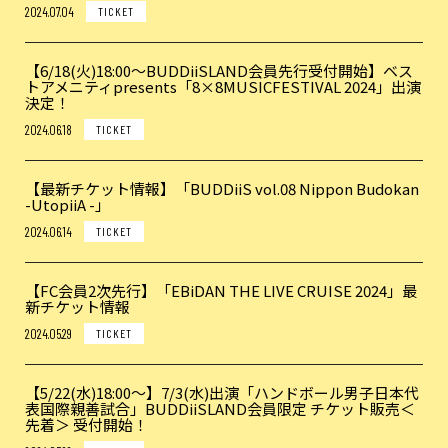
2024.07.04
TICKET
【6/18(火)18:00〜BUDDiiSLAND会員先行受付開始】ベス
トアメニティpresents「8×8MUSICFESTIVAL 2024」出演
決定！
2024.06.18
TICKET
【最新チケット情報】「BUDDiiS vol.08 Nippon Budokan
-UtopiiA -」
2024.06.14
TICKET
【FC会員2次先行】「EBiDAN THE LIVE CRUISE 2024」最
新チケット情報
2024.05.29
TICKET
【5/22(水)18:00〜】7/3(水)出演「ハンドボール男子日本代
表国際親善試合」BUDDiiSLAND会員限定 チケット販売＜
先着＞ 受付開始！