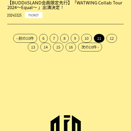
【BUDDiiSLAND会員限定先行】「WATWING Collab Tour
2024～Equal～ 」出演決定！
2024.03.25
TICKET
‹ 前の10件
6
7
8
9
10
11
12
13
14
15
16
次の10件 ›