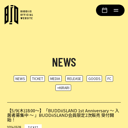
NEWS
NEWS
TICKET
MEDIA
RELEASE
GOODS
FC
+KIRARI
【5/9(木)18:00〜】「BUDDiiSLAND 1st Anniversary 〜 入
居者募集中 〜 」BUDDiiSLAND会員限定2次販売 受付開
始！
2024.05.09
TICKET